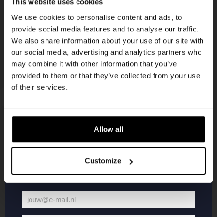
This website uses cookies
korting
We use cookies to personalise content and ads, to
provide social media features and to analyse our traffic.
We also share information about your use of our site with
Word lid van de Kompaan-community en schrijf
our social media, advertising and analytics partners who
je in voor onze nieuwsbrief.
may combine it with other information that you’ve
provided to them or that they’ve collected from your use
Ontvang een persoonlijke eenmalige
of their services.
kortingscode direct in je inbox en hoor als
eerste over onze nieuwe bieren,
evenementen en exclusieve updates.
Allow all
KOMPAAN
WEBSHOP
Vul hieronder jouw e-mailadres in om uw
welkomstkorting te ontvangen
Customize
Over Kompaan
Boxes
Brouwen bij
Merchandise
Kompaan!
Series
jouw@e-mail.nl
Bieren
Battle Royale
Jouw