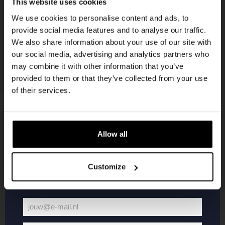
This website uses cookies
korting
We use cookies to personalise content and ads, to
provide social media features and to analyse our traffic.
We also share information about your use of our site with
Word lid van de Kompaan-community en schrijf
our social media, advertising and analytics partners who
je in voor onze nieuwsbrief.
may combine it with other information that you’ve
provided to them or that they’ve collected from your use
Ontvang een persoonlijke eenmalige
of their services.
kortingscode direct in je inbox en hoor als
eerste over onze nieuwe bieren,
evenementen en exclusieve updates.
Allow all
KOMPAAN
WEBSHOP
Vul hieronder jouw e-mailadres in om uw
welkomstkorting te ontvangen
Customize
Over Kompaan
Boxes
Brouwen bij
Merchandise
Kompaan!
Series
jouw@e-mail.nl
Bieren
Battle Royale
Jouw