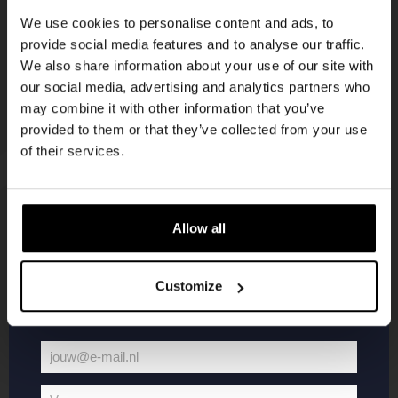
korting
We use cookies to personalise content and ads, to
provide social media features and to analyse our traffic.
We also share information about your use of our site with
Word lid van de Kompaan-community en schrijf
our social media, advertising and analytics partners who
je in voor onze nieuwsbrief.
may combine it with other information that you’ve
provided to them or that they’ve collected from your use
Ontvang een persoonlijke eenmalige
of their services.
kortingscode direct in je inbox en hoor als
eerste over onze nieuwe bieren,
evenementen en exclusieve updates.
Allow all
KOMPAAN
WEBSHOP
Vul hieronder jouw e-mailadres in om uw
welkomstkorting te ontvangen
Customize
Over Kompaan
Boxes
Brouwen bij
Merchandise
Kompaan!
Series
jouw@e-mail.nl
Bieren
Battle Royale
Jouw
Werken bij
Core Range
e-