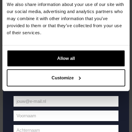
We also share information about your use of our site with
Word lid van de Kompaan-community en schrijf
our social media, advertising and analytics partners who
je in voor onze nieuwsbrief.
may combine it with other information that you’ve
provided to them or that they’ve collected from your use
Live
oktober 25, 2025 @ 21:00
-
23:00
Ontvang een persoonlijke eenmalige
of their services.
At
Live At The Haven
kortingscode direct in je inbox en hoor als
The
Haven
eerste over onze nieuwe bieren,
Kompaan Binnenhaven
Torenstraat 49, Den Haag, Netherlands
evenementen en exclusieve updates.
FREE
Allow all
Vul hieronder jouw e-mailadres in om uw
WO
welkomstkorting te ontvangen
29
Customize
jouw@e-mail.nl
Jouw
e-
Voornaam
mailadres
Voornaam
Achternaam