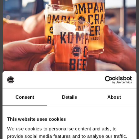
mod
oktober 23, 2025 @ 20:30
-
22:00
Pub Quiz
Kompaan Binnenhaven
Torenstraat 49, Den Haag, Netherlands
€6,
ZA
Consent
Details
About
25
Ontvang 10%
This website uses cookies
korting
We use cookies to personalise content and ads, to
provide social media features and to analyse our traffic.