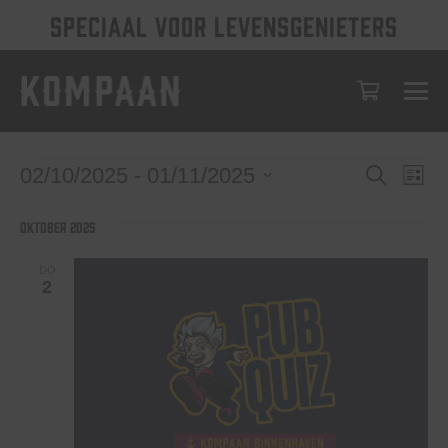
SPECIAAL VOOR LEVENSGENIETERS
Evenem
Eve
Evenementen
02/10/2025
 - 
01/11/2025
Zoeken
Lijst
wee
Selecteer
Zoeken
een
nav
oktober 2025
en
datum.
weerge
DO
2
navigat