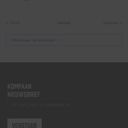
Evenementen
Evene
Vorige
Vandaag
Volgende
Abonneer op kalender
KOMPAAN
nieuwsbrief