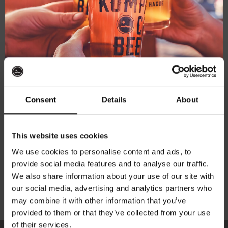
Let’s go to The Hague!
WE’RE HIRING
LET’S GO!
Consent
Details
About
Ontvang 10%
This website uses cookies
BREW YOUR OWN BEER AT KOMPAAN
korting
We use cookies to personalise content and ads, to
provide social media features and to analyse our traffic.
LET’S GO!
We also share information about your use of our site with
Word lid van de Kompaan-community en schrijf
our social media, advertising and analytics partners who
je in voor onze nieuwsbrief.
may combine it with other information that you’ve
provided to them or that they’ve collected from your use
Ontvang een persoonlijke eenmalige
of their services.