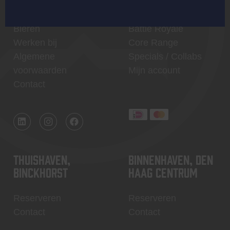
Brouwen bij
Merchandise
Kompaan!
Series
Bieren
Battle Royale
Werken bij
Core Range
Algemene
Specials / Collabs
voorwaarden
Mijn account
Contact
Thuishaven,
Binnenhaven, Den
Binckhorst
Haag centrum
Reserveren
Reserveren
Contact
Contact