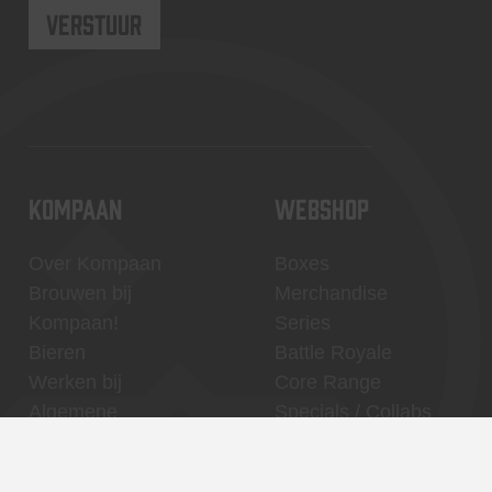
KOMPAAN
WEBSHOP
Over Kompaan
Boxes
Brouwen bij
Merchandise
Kompaan!
Series
Bieren
Battle Royale
Werken bij
Core Range
Algemene
Specials / Collabs
voorwaarden
Mijn account
Contact