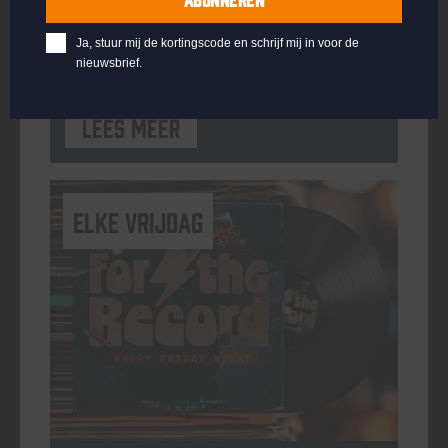
ORGANISATOR
Kompaan Binnenhaven
Ja, stuur mij de kortingscode en schrijf mij in voor de
nieuwsbrief.
Lees meer
elke vrijdag