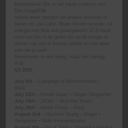
Binnenhaven Bar in het hartje centrum van
Den Haag!
Iedere week nodigen we andere artiesten of
bands uit, van Latin, Blues tot een avondje vol
energie met flink wat gitaargeweld.
Houd
onze socials in de gaten om op de hoogte te
blijven van wie er komen spelen en wie weet
zien we je snel!
Reserveren is niet nodig, maar wel handig!
Q3 2025
July 5th
– Campaign of Misinformation –
Rock
July 12th
– Harold Swart – Singer Songwriter
July 19th
– ¡BOM! – Brazilian Music
July 26th
– Mister Pretty – Rock
August 2nd
– Harrison Young – Singer •
Songwriter • Multi-Instrumentalist
August 9th
– Gin & Tonic – Spanish • Italian •