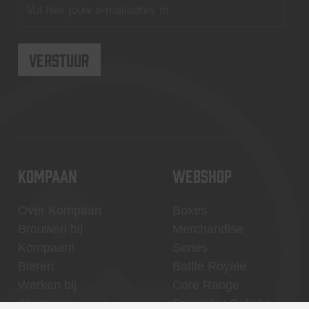
KOMPAAN
WEBSHOP
Over Kompaan
Boxes
Brouwen bij
Merchandise
Kompaan!
Series
Bieren
Battle Royale
Werken bij
Core Range
Algemene
Specials / Collabs