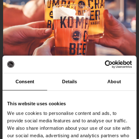
Consent
Details
About
Ontvang 10%
This website uses cookies
korting
We use cookies to personalise content and ads, to
provide social media features and to analyse our traffic.
Aankomende evenementen
We also share information about your use of our site with
Word lid van de Kompaan-community en schrijf
our social media, advertising and analytics partners who