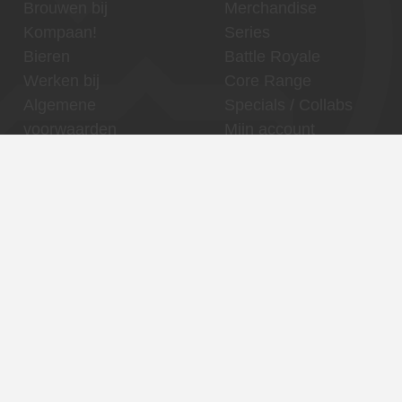
Brouwen bij
Merchandise
Kompaan!
Series
Bieren
Battle Royale
Werken bij
Core Range
Algemene
Specials / Collabs
voorwaarden
Mijn account
Contact
Thuishaven,
Binnenhaven, Den
Binckhorst
Haag centrum
Reserveren
Reserveren
Contact
Contact