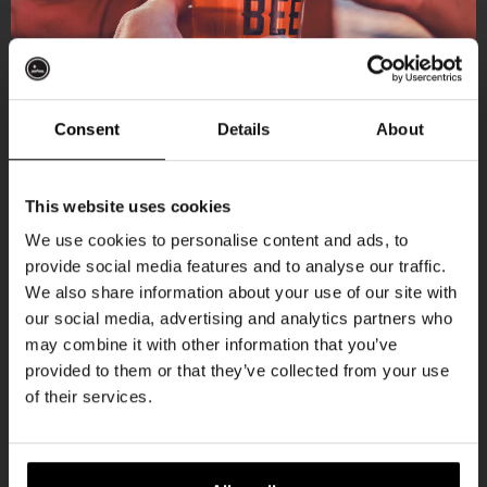
Aankomende evenementen
Consent
Details
About
Ontvang 10%
Every Saturday
This website uses cookies
korting
We use cookies to personalise content and ads, to
provide social media features and to analyse our traffic.
We also share information about your use of our site with
Word lid van de Kompaan-community en schrijf
our social media, advertising and analytics partners who
je in voor onze nieuwsbrief.
may combine it with other information that you’ve
provided to them or that they’ve collected from your use
Ontvang een persoonlijke eenmalige
of their services.
kortingscode direct in je inbox en hoor als
eerste over onze nieuwe bieren,
Live At The Haven
evenementen en exclusieve updates.