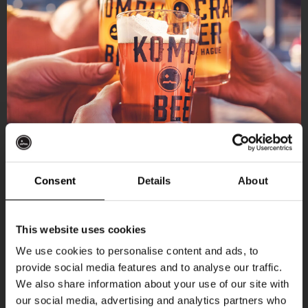
Consent
Details
About
Ontvang 10%
This website uses cookies
korting
We use cookies to personalise content and ads, to
provide social media features and to analyse our traffic.
Aankomende evenementen
We also share information about your use of our site with
Word lid van de Kompaan-community en schrijf
our social media, advertising and analytics partners who