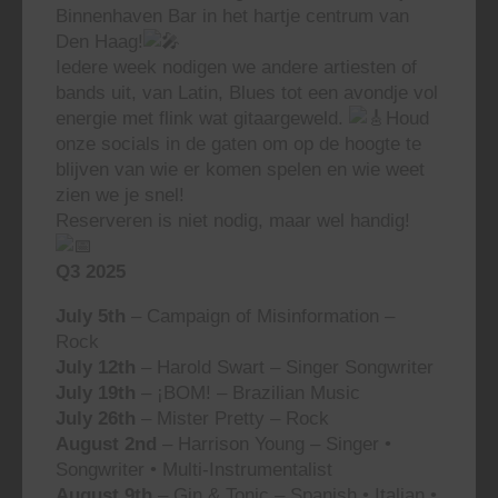
Binnenhaven Bar in het hartje centrum van
Den Haag!
Iedere week nodigen we andere artiesten of
bands uit, van Latin, Blues tot een avondje vol
energie met flink wat gitaargeweld.
Houd
onze socials in de gaten om op de hoogte te
blijven van wie er komen spelen en wie weet
zien we je snel!
Reserveren is niet nodig, maar wel handig!
Q3 2025
July 5th
– Campaign of Misinformation –
Rock
July 12th
– Harold Swart – Singer Songwriter
July 19th
– ¡BOM! – Brazilian Music
July 26th
– Mister Pretty – Rock
August 2nd
– Harrison Young – Singer •
Songwriter • Multi-Instrumentalist
August 9th
– Gin & Tonic – Spanish • Italian •