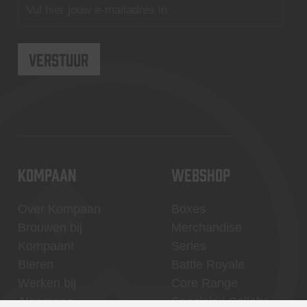
KOMPAAN
WEBSHOP
Over Kompaan
Boxes
Brouwen bij
Merchandise
Kompaan!
Series
Bieren
Battle Royale
Werken bij
Core Range
Algemene
Specials / Collabs