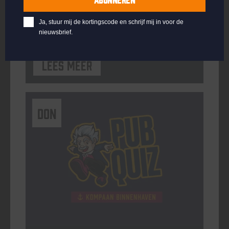
ORGANISATOR
Kompaan Binnenhaven
Ja, stuur mij de kortingscode en schrijf mij in voor de
nieuwsbrief.
Lees meer
DON