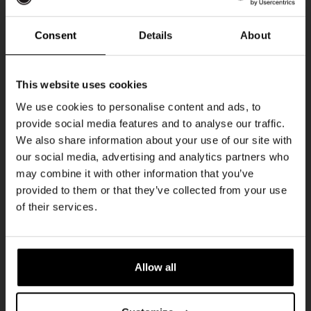
Every Saturday
Consent
Details
About
Ontvang 10%
This website uses cookies
korting
We use cookies to personalise content and ads, to
provide social media features and to analyse our traffic.
We also share information about your use of our site with
Word lid van de Kompaan-community en schrijf
our social media, advertising and analytics partners who
je in voor onze nieuwsbrief.
may combine it with other information that you’ve
provided to them or that they’ve collected from your use
Live At The Haven
Ontvang een persoonlijke eenmalige
of their services.
kortingscode direct in je inbox en hoor als
DATUM
Every Saturday
eerste over onze nieuwe bieren,
evenementen en exclusieve updates.
TIJD
21:00
Allow all
Vul hieronder jouw e-mailadres in om uw
LOCATIE
Kompaan Binnenhaven
welkomstkorting te ontvangen