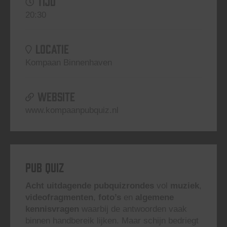
TIJD
20:30
LOCATIE
Kompaan Binnenhaven
WEBSITE
www.kompaanpubquiz.nl
Pub Quiz
Acht uitdagende pubquizrondes
vol
muziek
,
videofragmenten
,
foto’s
en
algemene
kennisvragen
waarbij de antwoorden vaak
binnen handbereik lijken. Maar schijn bedriegt