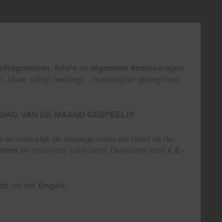
eofragmenten
,
foto’s
en
algemene kennisvragen
n. Maar schijn bedriegt – makkelijker gezegd dan
DAG VAN DE MAAND GESPEELD!
n
én natuurlijk de eeuwige roem die hoort bij de
sonen
en reserveer jullie tafel! Deelname kost
€ 6,-
ds
als het
Engels
.