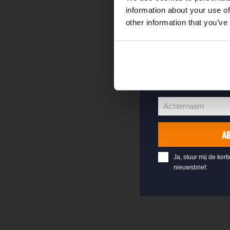
welkomstkorting 
information about your use of
other information that you’ve
jouw@e-mail.nl
Jouw
e-
Voornaam
mailadres
Voornaam
Achternaam
Achternaam
A
Ja, stuur mij de kort
nieuwsbrief.