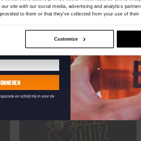
te ontvangen
 our site with our social media, advertising and analytics partn
TIJD
19:00
 provided to them or that they’ve collected from your use of their
LOCATIE
Kompaan Thuishaven & Brewery
ORGANISATOR
Customize
Lees meer
BONNEREN
ingscode en schrijf mij in voor de
DON