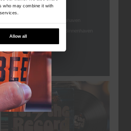
ers who may combine it with
TIJD
21:00
 services.
LOCATIE
Kompaan Binnenhaven
ORGANISATOR
Kompaan Binnenhaven
Allow all
Lees meer
elke vrijdag