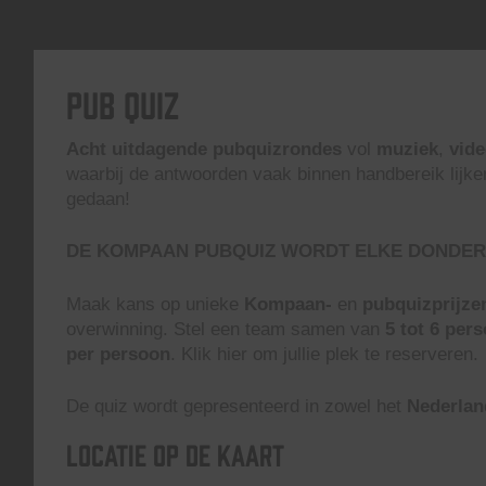
Pub Quiz
Acht uitdagende pubquizrondes
vol
muziek
,
vid
waarbij de antwoorden vaak binnen handbereik lijke
gedaan!
DE KOMPAAN PUBQUIZ WORDT ELKE DONDER
Maak kans op unieke
Kompaan-
en
pubquizprijze
overwinning. Stel een team samen van
5 tot 6 per
per persoon
. Klik hier om jullie plek te reserveren.
De quiz wordt gepresenteerd in zowel het
Nederlan
Locatie op de kaart