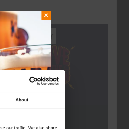
Close
this
module
Every Saturday
About
Live At The Haven
DATUM
Every Saturday
se our traffic. We also share