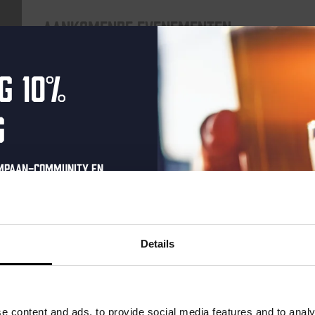
Aankomende evenementen
g 10%
elke vrijdag
g
ompaan-community en
onze nieuwsbrief.
oonlijke eenmalige
t in je inbox en hoor
Details
nze nieuwe bieren,
For The Record
xclusieve updates.
uw e-mailadres in om uw
DATUM
elke vrijdag
e content and ads, to provide social media features and to analy