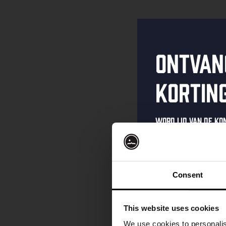
Ontvan
kortin
Word lid van de K
schrijf je in voor 
Ontvang een pers
kortingscode direc
Consent
als eerste over o
evenementen en e
This website uses cookies
Vul hieronder jo
We use cookies to personalis