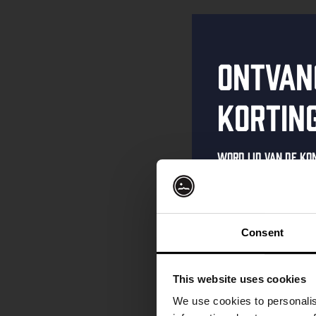
Ontvan
kortin
Word lid van de K
schrijf je in voor 
Ontvang een pers
kortingscode direc
Consent
als eerste over o
evenementen en e
This website uses cookies
Vul hieronder jo
We use cookies to personalis