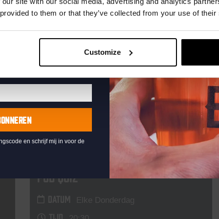
Aankomende evenementen
te ontvangen
 our site with our social media, advertising and analytics partn
 provided to them or that they’ve collected from your use of their
DON
Customize
BONNEREN
ingscode en schrijf mij in voor de
Pub Quiz
DATUM
Elke Donderdag
TIJD
20:30