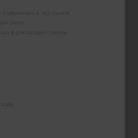
ge knoflookmayo & feta crumble
egan bacon
saus & granaatappel-coleslaw
ktails: