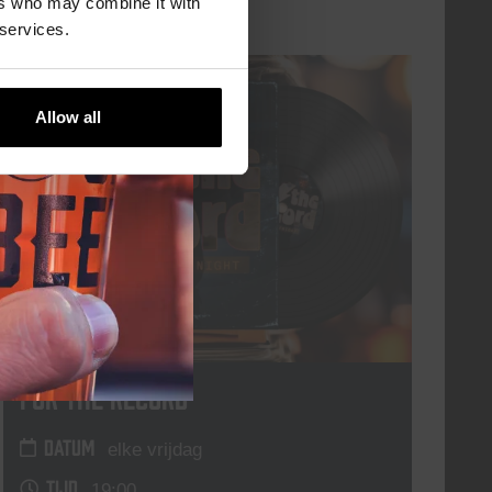
ers who may combine it with
 services.
elke vrijdag
Allow all
For The Record
DATUM
elke vrijdag
TIJD
19:00