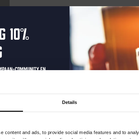
g 10%
g
ompaan-community en
onze nieuwsbrief.
oonlijke eenmalige
t in je inbox en hoor
Details
nze nieuwe bieren,
xclusieve updates.
uw e-mailadres in om uw
e content and ads, to provide social media features and to analy