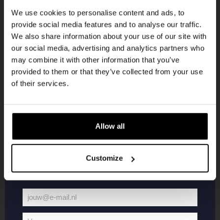
korting
We use cookies to personalise content and ads, to
provide social media features and to analyse our traffic.
We also share information about your use of our site with
Word lid van de Kompaan-community en schrijf
our social media, advertising and analytics partners who
je in voor onze nieuwsbrief.
may combine it with other information that you’ve
provided to them or that they’ve collected from your use
Ontvang een persoonlijke eenmalige
of their services.
kortingscode direct in je inbox en hoor als
eerste over onze nieuwe bieren,
evenementen en exclusieve updates.
Allow all
KOMPAAN
WEBSHOP
Vul hieronder jouw e-mailadres in om uw
welkomstkorting te ontvangen
Customize
Over Kompaan
Boxes
Brouwen bij
Merchandise
Kompaan!
Series
jouw@e-mail.nl
Bieren
Battle Royale
Jouw
Werken bij
Core Range
e-