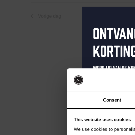
novemb
Vorige dag
Ontvan
16,
kortin
Word lid van de K
schrijf je in voor 
2024
Ontvang een pers
kortingscode direc
Consent
als eerste over o
evenementen en e
This website uses cookies
Vul hieronder jo
We use cookies to personalis