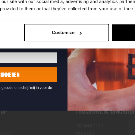
te ontvangen
 our site with our social media, advertising and analytics partn
 provided to them or that they’ve collected from your use of their
Customize
KOMPAAN
nieuwsbrief
BONNEREN
ingscode en schrijf mij in voor de
OP
Thuishaven, Binckho
Reserveren
ndise
Contact