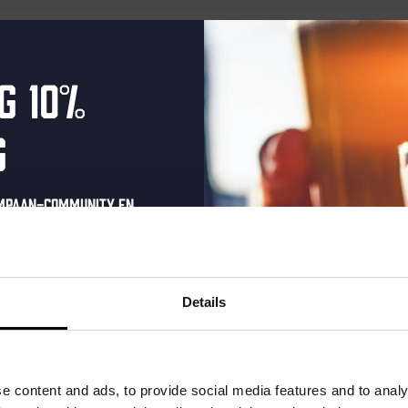
er
g 10%
g
ompaan-community en
onze nieuwsbrief.
oonlijke eenmalige
t in je inbox en hoor
Details
nze nieuwe bieren,
xclusieve updates.
uw e-mailadres in om uw
e content and ads, to provide social media features and to analy