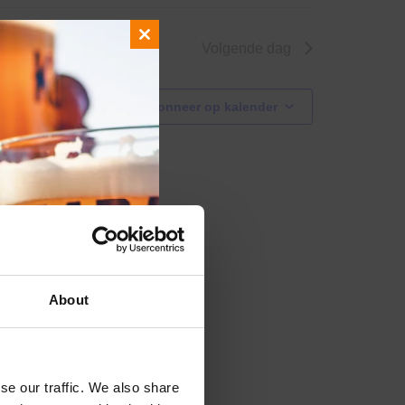
Close
Volgende dag
this
module
Abonneer op kalender
About
se our traffic. We also share