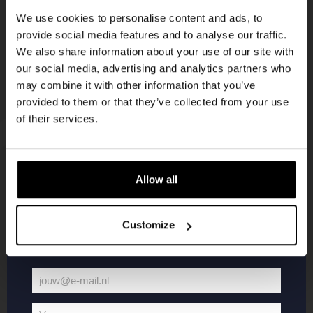
korting
We use cookies to personalise content and ads, to
provide social media features and to analyse our traffic.
We also share information about your use of our site with
Word lid van de Kompaan-community en schrijf
our social media, advertising and analytics partners who
je in voor onze nieuwsbrief.
may combine it with other information that you’ve
provided to them or that they’ve collected from your use
Ontvang een persoonlijke eenmalige
of their services.
kortingscode direct in je inbox en hoor als
eerste over onze nieuwe bieren,
evenementen en exclusieve updates.
Allow all
KOMPAAN
WEBSHOP
Vul hieronder jouw e-mailadres in om uw
welkomstkorting te ontvangen
Customize
Over Kompaan
Boxes
Brouwen bij
Merchandise
Kompaan!
Series
jouw@e-mail.nl
Bieren
Battle Royale
Jouw
Werken bij
Core Range
e-