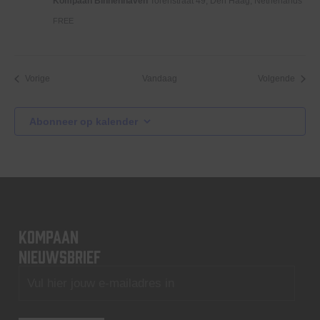
Kompaan Binnenhaven
Torenstraat 49, Den Haag, Netherlands
FREE
Evenementen
Evene
Vorige
Vandaag
Volgende
Abonneer op kalender
KOMPAAN
nieuwsbrief