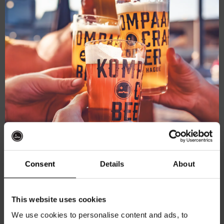
mod
januari 16, 2025 @ 20:30
-
22:00
Pub Quiz
Kompaan Binnenhaven
Torenstraat 49, Den Haag, Netherlands
€6,
Consent
Details
About
DO
Ontvang 10%
23
This website uses cookies
korting
We use cookies to personalise content and ads, to