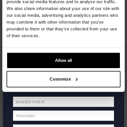
provide social media features and to analyse our traffic.
We also share information about your use of our site with
Word lid van de Kompaan-community en schrijf
our social media, advertising and analytics partners who
je in voor onze nieuwsbrief.
may combine it with other information that you’ve
provided to them or that they’ve collected from your use
Ontvang een persoonlijke eenmalige
of their services.
januari 23, 2025 @ 20:30
-
22:00
kortingscode direct in je inbox en hoor als
Pub Quiz
eerste over onze nieuwe bieren,
evenementen en exclusieve updates.
Kompaan Binnenhaven
Torenstraat 49, Den Haag, Netherlands
Allow all
€6,
Vul hieronder jouw e-mailadres in om uw
welkomstkorting te ontvangen
Customize
DO
30
jouw@e-mail.nl
Jouw
e-
Voornaam
mailadres
Voornaam