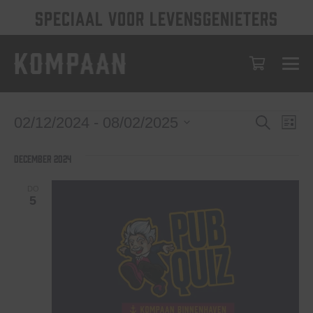
SPECIAAL VOOR LEVENSGENIETERS
Evenem
Eve
Evenementen
02/12/2024
 - 
08/02/2025
Zoeken
Lijst
wee
Selecteer
Zoeken
een
nav
december 2024
en
datum.
weerge
DO
5
navigat