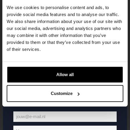
korting
We use cookies to personalise content and ads, to
provide social media features and to analyse our traffic.
We also share information about your use of our site with
Word lid van de Kompaan-community en schrijf
our social media, advertising and analytics partners who
je in voor onze nieuwsbrief.
may combine it with other information that you’ve
provided to them or that they’ve collected from your use
Ontvang een persoonlijke eenmalige
of their services.
kortingscode direct in je inbox en hoor als
eerste over onze nieuwe bieren,
evenementen en exclusieve updates.
Allow all
KOMPAAN
WEBSHOP
Vul hieronder jouw e-mailadres in om uw
welkomstkorting te ontvangen
Customize
Over Kompaan
Boxes
Brouwen bij
Merchandise
Kompaan!
Series
jouw@e-mail.nl
Bieren
Battle Royale
Jouw
Werken bij
Core Range
e-