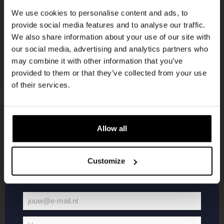
korting
We use cookies to personalise content and ads, to
provide social media features and to analyse our traffic.
We also share information about your use of our site with
Word lid van de Kompaan-community en schrijf
our social media, advertising and analytics partners who
je in voor onze nieuwsbrief.
may combine it with other information that you’ve
provided to them or that they’ve collected from your use
Ontvang een persoonlijke eenmalige
of their services.
kortingscode direct in je inbox en hoor als
eerste over onze nieuwe bieren,
evenementen en exclusieve updates.
Allow all
KOMPAAN
WEBSHOP
Vul hieronder jouw e-mailadres in om uw
welkomstkorting te ontvangen
Customize
Over Kompaan
Boxes
Brouwen bij
Merchandise
Kompaan!
Series
jouw@e-mail.nl
Bieren
Battle Royale
Jouw
Werken bij
Core Range
e-