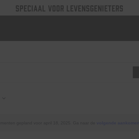
SPECIAAL VOOR LEVENSGENIETERS
nten
enten gepland voor april 18, 2025. Ga naar de
volgende aankome
Bericht