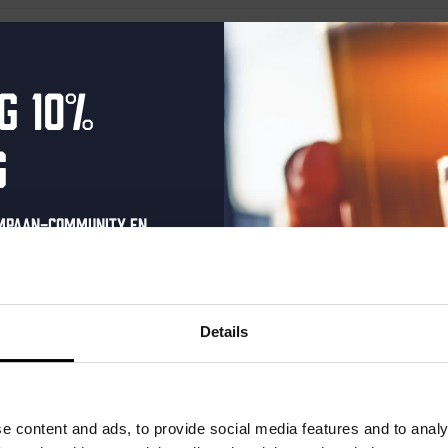
g 10%
g
ompaan-community en
onze nieuwsbrief.
oonlijke eenmalige
t in je inbox en hoor
Details
nze nieuwe bieren,
xclusieve updates.
uw e-mailadres in om uw
e content and ads, to provide social media features and to analy