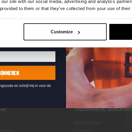
te ontvangen
 our site with our social media, advertising and analytics partn
 provided to them or that they’ve collected from your use of their
Customize
KOMPAAN
nieuwsbrief
BONNEREN
ingscode en schrijf mij in voor de
OP
Thuishaven, Binckho
Reserveren
ndise
Contact