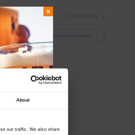
Close
Volgende dag
this
module
Abonneer op kalender
About
se our traffic. We also share