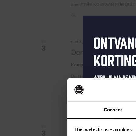
done!”THE KOMPAAN PUB QUIZ 
€6,
Ontvan
mei 3, 2025 @ 13:00
-
23:00
ZA
3
Den Haag Leeft – Le
kortin
Kompaan Binnenhaven
Torenst
Word lid van de K
Den Haag Leeft – Lente Editie Op 
editie van Den Haag Leeft. Bezoe
schrijf je in voor 
Ontvang een pers
kortingscode direc
Consent
als eerste over o
evenementen en e
Li
mei 3, 2025 @ 21:00
-
23:00
ZA
This website uses cookies
3
At