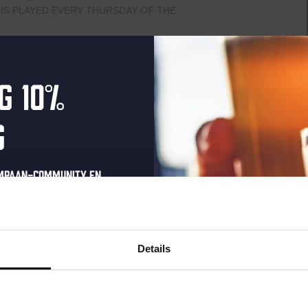
IS PLAYED EVERY THURSDAY OF THE...
g 10%
nte Editie
g
raat 49, Den Haag, Netherlands
ompaan-community en
3 mei bruist het in Noordeinde en Torenstraat tijdens de lente-
kers kunnen genieten van een dag vol gratis...
onze nieuwsbrief.
oonlijke eenmalige
t in je inbox en hoor
Details
nze nieuwe bieren,
xclusieve updates.
ve