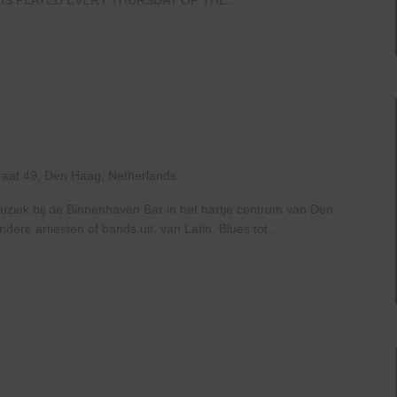
Live
At
The
Haven
raat 49, Den Haag, Netherlands
uziek bij de Binnenhaven Bar in het hartje centrum van Den
re artiesten of bands uit, van Latin, Blues tot...
Open
Mic
Night