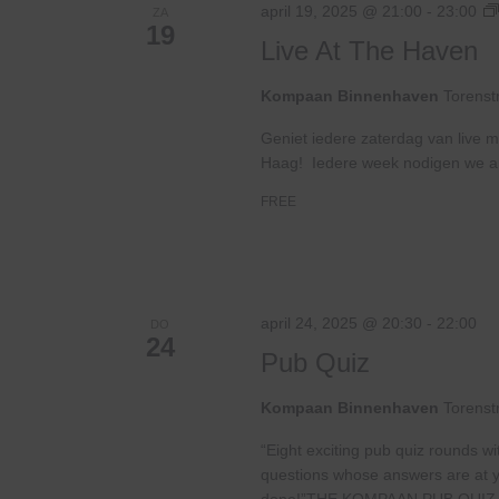
april 19, 2025 @ 21:00
-
23:00
ZA
19
Live At The Haven
Kompaan Binnenhaven
Torenst
Geniet iedere zaterdag van live m
Haag! Iedere week nodigen we ande
FREE
april 24, 2025 @ 20:30
-
22:00
DO
24
Pub Quiz
Kompaan Binnenhaven
Torenst
“Eight exciting pub quiz rounds wi
questions whose answers are at your
done!”THE KOMPAAN PUB QUIZ 