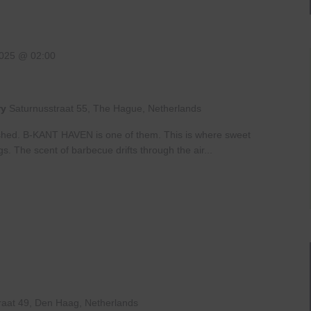
2025 @ 02:00
ry
Saturnusstraat 55, The Hague, Netherlands
shed. B-KANT HAVEN is one of them. This is where sweet
gs. The scent of barbecue drifts through the air...
Live
At
The
Haven
raat 49, Den Haag, Netherlands