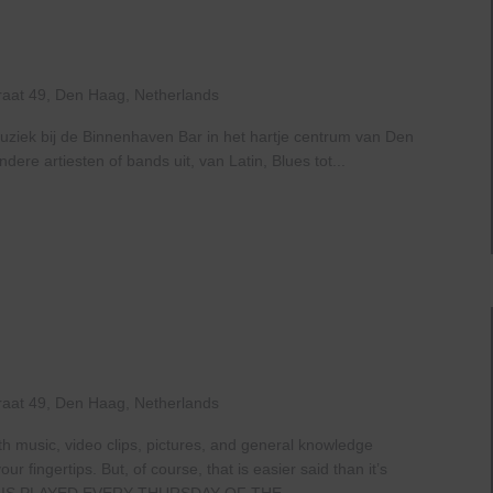
Live
At
The
Haven
raat 49, Den Haag, Netherlands
uziek bij de Binnenhaven Bar in het hartje centrum van Den
re artiesten of bands uit, van Latin, Blues tot...
raat 49, Den Haag, Netherlands
th music, video clips, pictures, and general knowledge
 fingertips. But, of course, that is easier said than it’s
IS PLAYED EVERY THURSDAY OF THE...