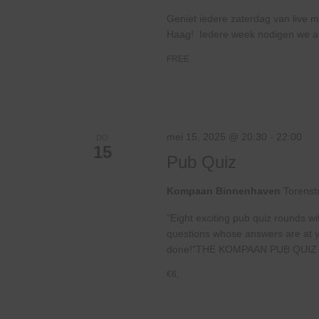
Geniet iedere zaterdag van live m
Haag! Iedere week nodigen we ande
FREE
mei 15, 2025 @ 20:30
-
22:00
DO
15
Pub Quiz
Kompaan Binnenhaven
Torenst
“Eight exciting pub quiz rounds wi
questions whose answers are at your
done!”THE KOMPAAN PUB QUIZ 
€6,