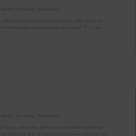
raat 49, Den Haag, Netherlands
ls: We hebben mega goed nieuws voor jullie! Vanaf nu
ht’ iedere laatste woensdag van de maand!
Dus...
raat 49, Den Haag, Netherlands
th music, video clips, pictures, and general knowledge
 fingertips. But, of course, that is easier said than it’s