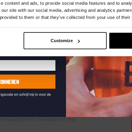
uw e-mailadres in om uw
e content and ads, to provide social media features and to analy
he
te ontvangen
aven
 our site with our social media, advertising and analytics partn
raat 49, Den Haag, Netherlands
 provided to them or that they’ve collected from your use of their
uziek bij de Binnenhaven Bar in het hartje centrum van Den
re artiesten of bands uit, van Latin, Blues tot...
Customize
BONNEREN
ingscode en schrijf mij in voor de
raat 49, Den Haag, Netherlands
th music, video clips, pictures, and general knowledge
 fingertips. But, of course, that is easier said than it’s
IS PLAYED EVERY THURSDAY OF THE...