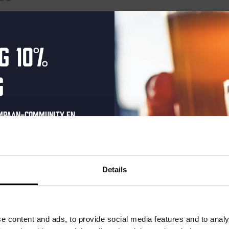
nten gepland voor oktober 1, 2025. Ga naar de
volgende aankome
Bericht
g 10%
g
ompaan-community en
onze nieuwsbrief.
oonlijke eenmalige
t in je inbox en hoor
Details
nze nieuwe bieren,
xclusieve updates.
uw e-mailadres in om uw
e content and ads, to provide social media features and to analy