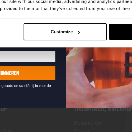
te ontvangen
 our site with our social media, advertising and analytics partn
 provided to them or that they’ve collected from your use of their
Customize
KOMPAAN
nieuwsbrief
BONNEREN
ingscode en schrijf mij in voor de
OP
Thuishaven, Binckho
Reserveren
ndise
Contact