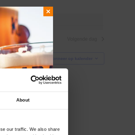
Close
nde evenementen
.
this
module
Volgende dag
Abonneer op kalender
About
se our traffic. We also share