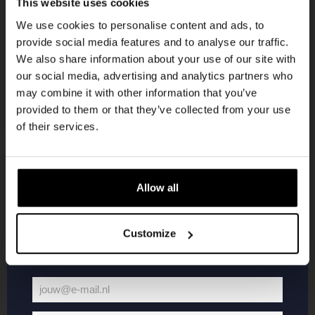
This website uses cookies
korting
We use cookies to personalise content and ads, to
provide social media features and to analyse our traffic.
We also share information about your use of our site with
Word lid van de Kompaan-community en schrijf
our social media, advertising and analytics partners who
je in voor onze nieuwsbrief.
may combine it with other information that you’ve
provided to them or that they’ve collected from your use
Ontvang een persoonlijke eenmalige
of their services.
kortingscode direct in je inbox en hoor als
eerste over onze nieuwe bieren,
evenementen en exclusieve updates.
Allow all
KOMPAAN
WEBSHOP
Vul hieronder jouw e-mailadres in om uw
welkomstkorting te ontvangen
Customize
Over Kompaan
Boxes
Brouwen bij
Merchandise
Kompaan!
Series
jouw@e-mail.nl
Bieren
Battle Royale
Jouw