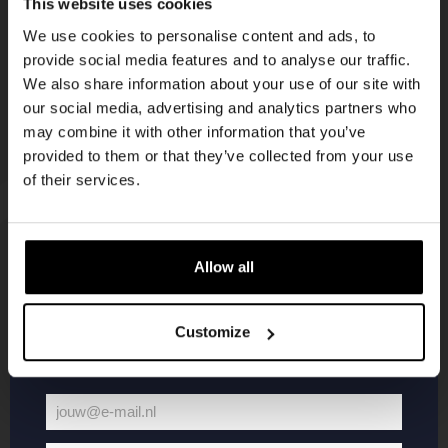
This website uses cookies
korting
We use cookies to personalise content and ads, to
provide social media features and to analyse our traffic.
We also share information about your use of our site with
Word lid van de Kompaan-community en schrijf
our social media, advertising and analytics partners who
je in voor onze nieuwsbrief.
may combine it with other information that you’ve
provided to them or that they’ve collected from your use
Ontvang een persoonlijke eenmalige
of their services.
kortingscode direct in je inbox en hoor als
eerste over onze nieuwe bieren,
evenementen en exclusieve updates.
Allow all
KOMPAAN
WEBSHOP
Vul hieronder jouw e-mailadres in om uw
welkomstkorting te ontvangen
Customize
Over Kompaan
Boxes
Brouwen bij
Merchandise
Kompaan!
Series
jouw@e-mail.nl
Bieren
Battle Royale
Jouw