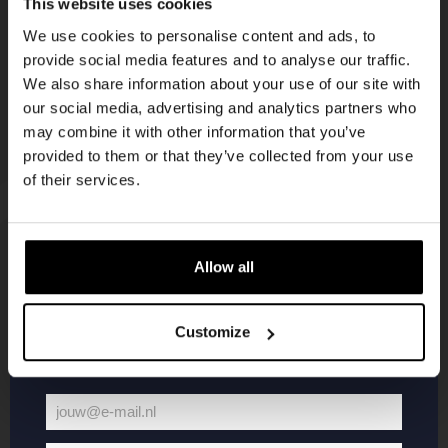
This website uses cookies
korting
We use cookies to personalise content and ads, to
provide social media features and to analyse our traffic.
We also share information about your use of our site with
Word lid van de Kompaan-community en schrijf
our social media, advertising and analytics partners who
je in voor onze nieuwsbrief.
may combine it with other information that you’ve
provided to them or that they’ve collected from your use
Ontvang een persoonlijke eenmalige
of their services.
kortingscode direct in je inbox en hoor als
eerste over onze nieuwe bieren,
evenementen en exclusieve updates.
Allow all
KOMPAAN
WEBSHOP
Vul hieronder jouw e-mailadres in om uw
welkomstkorting te ontvangen
Customize
Over Kompaan
Boxes
Brouwen bij
Merchandise
Kompaan!
Series
jouw@e-mail.nl
Bieren
Battle Royale
Jouw