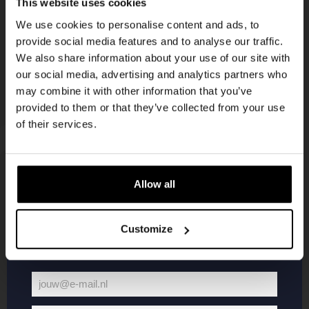
This website uses cookies
korting
We use cookies to personalise content and ads, to
provide social media features and to analyse our traffic.
We also share information about your use of our site with
Word lid van de Kompaan-community en schrijf
our social media, advertising and analytics partners who
je in voor onze nieuwsbrief.
may combine it with other information that you’ve
provided to them or that they’ve collected from your use
Ontvang een persoonlijke eenmalige
of their services.
kortingscode direct in je inbox en hoor als
eerste over onze nieuwe bieren,
evenementen en exclusieve updates.
Allow all
KOMPAAN
WEBSHOP
Vul hieronder jouw e-mailadres in om uw
welkomstkorting te ontvangen
Customize
Over Kompaan
Boxes
Brouwen bij
Merchandise
Kompaan!
Series
jouw@e-mail.nl
Bieren
Battle Royale
Jouw