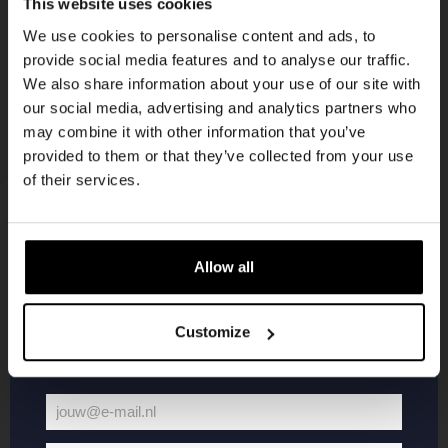
This website uses cookies
korting
We use cookies to personalise content and ads, to
provide social media features and to analyse our traffic.
We also share information about your use of our site with
Word lid van de Kompaan-community en schrijf
our social media, advertising and analytics partners who
je in voor onze nieuwsbrief.
may combine it with other information that you’ve
provided to them or that they’ve collected from your use
Ontvang een persoonlijke eenmalige
of their services.
kortingscode direct in je inbox en hoor als
eerste over onze nieuwe bieren,
evenementen en exclusieve updates.
Allow all
KOMPAAN
WEBSHOP
Vul hieronder jouw e-mailadres in om uw
welkomstkorting te ontvangen
Customize
Over Kompaan
Boxes
Brouwen bij
Merchandise
Kompaan!
Series
jouw@e-mail.nl
Bieren
Battle Royale
Jouw