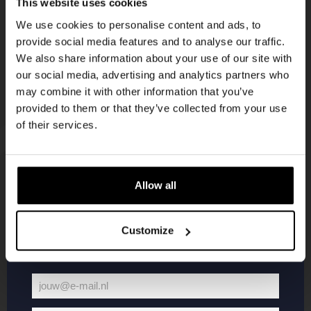
This website uses cookies
korting
We use cookies to personalise content and ads, to
provide social media features and to analyse our traffic.
We also share information about your use of our site with
Word lid van de Kompaan-community en schrijf
our social media, advertising and analytics partners who
je in voor onze nieuwsbrief.
may combine it with other information that you’ve
provided to them or that they’ve collected from your use
Ontvang een persoonlijke eenmalige
of their services.
kortingscode direct in je inbox en hoor als
eerste over onze nieuwe bieren,
evenementen en exclusieve updates.
Allow all
KOMPAAN
WEBSHOP
Vul hieronder jouw e-mailadres in om uw
welkomstkorting te ontvangen
Customize
Over Kompaan
Boxes
Brouwen bij
Merchandise
Kompaan!
Series
jouw@e-mail.nl
Bieren
Battle Royale
Jouw