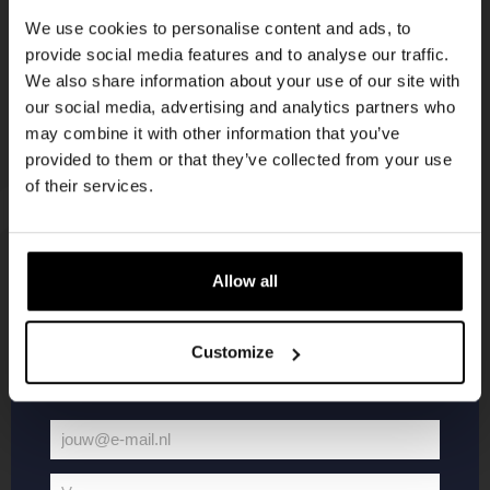
korting
We use cookies to personalise content and ads, to
provide social media features and to analyse our traffic.
We also share information about your use of our site with
Word lid van de Kompaan-community en schrijf
our social media, advertising and analytics partners who
je in voor onze nieuwsbrief.
may combine it with other information that you’ve
provided to them or that they’ve collected from your use
Ontvang een persoonlijke eenmalige
of their services.
kortingscode direct in je inbox en hoor als
eerste over onze nieuwe bieren,
evenementen en exclusieve updates.
Allow all
KOMPAAN
WEBSHOP
Vul hieronder jouw e-mailadres in om uw
welkomstkorting te ontvangen
Customize
Over Kompaan
Boxes
Brouwen bij
Merchandise
Kompaan!
Series
jouw@e-mail.nl
Bieren
Battle Royale
Jouw
Werken bij
Core Range
e-