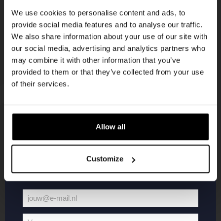
korting
We use cookies to personalise content and ads, to
provide social media features and to analyse our traffic.
We also share information about your use of our site with
Word lid van de Kompaan-community en schrijf
our social media, advertising and analytics partners who
je in voor onze nieuwsbrief.
may combine it with other information that you’ve
provided to them or that they’ve collected from your use
Ontvang een persoonlijke eenmalige
of their services.
kortingscode direct in je inbox en hoor als
eerste over onze nieuwe bieren,
evenementen en exclusieve updates.
Allow all
KOMPAAN
WEBSHOP
Vul hieronder jouw e-mailadres in om uw
welkomstkorting te ontvangen
Customize
Over Kompaan
Boxes
Brouwen bij
Merchandise
Kompaan!
Series
jouw@e-mail.nl
Bieren
Battle Royale
Jouw
Werken bij
Core Range
e-