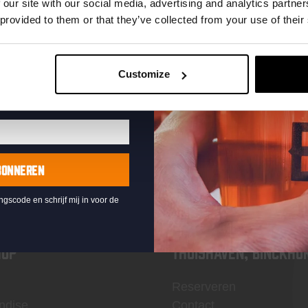
te ontvangen
 our site with our social media, advertising and analytics partn
 provided to them or that they’ve collected from your use of their
Customize
KOMPAAN
nieuwsbrief
BONNEREN
ingscode en schrijf mij in voor de
OP
Thuishaven, Binckho
Reserveren
ndise
Contact