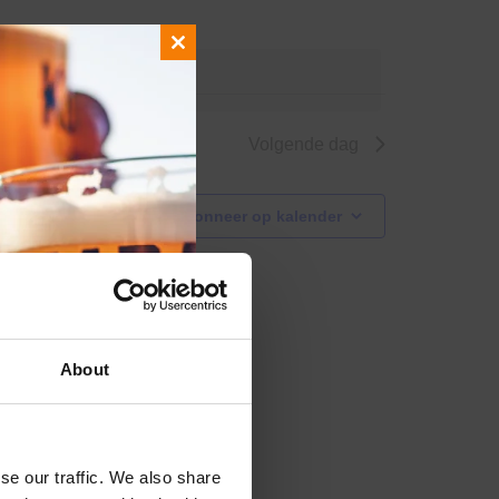
Close
ende evenementen
.
this
module
Volgende dag
Abonneer op kalender
About
se our traffic. We also share