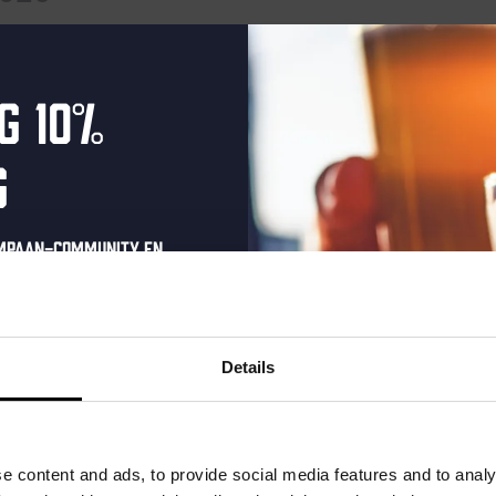
ten gepland voor augustus 6, 2026. Ga naar de
volgende aankom
Bericht
g 10%
g
ompaan-community en
onze nieuwsbrief.
oonlijke eenmalige
t in je inbox en hoor
Details
nze nieuwe bieren,
xclusieve updates.
uw e-mailadres in om uw
e content and ads, to provide social media features and to analy