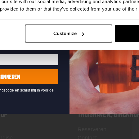
te ontvangen
 our site with our social media, advertising and analytics partn
 provided to them or that they’ve collected from your use of their
Customize
KOMPAAN
nieuwsbrief
BONNEREN
ingscode en schrijf mij in voor de
OP
Thuishaven, Binckho
Reserveren
ndise
Contact