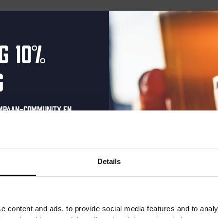
enten gepland voor april 21, 2025. Ga naar de
volgende aankomen
Bericht
g 10%
g
ompaan-community en
onze nieuwsbrief.
oonlijke eenmalige
t in je inbox en hoor
Details
nze nieuwe bieren,
xclusieve updates.
uw e-mailadres in om uw
e content and ads, to provide social media features and to analy