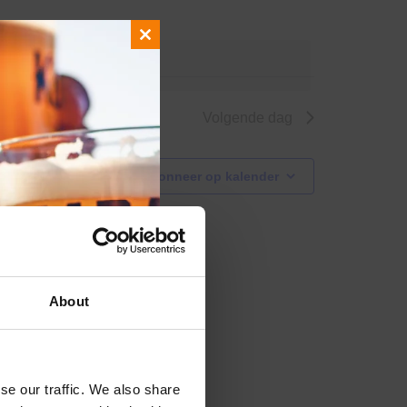
Close
de evenementen
.
this
module
Volgende dag
Abonneer op kalender
About
se our traffic. We also share