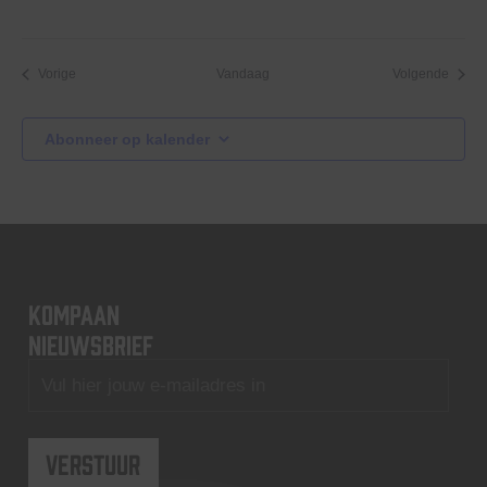
Evenementen
Evene
Vorige
Vandaag
Volgende
Abonneer op kalender
KOMPAAN
nieuwsbrief