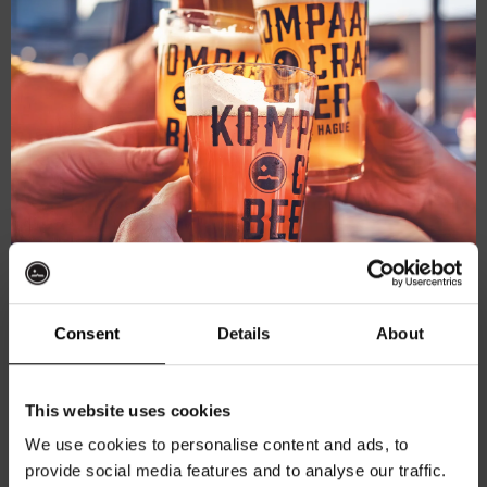
Live
juni 28, 2025 @ 21:00
-
23:00
At
Live At The Haven
The
Haven
Kompaan Binnenhaven
Torenstraat 49, Den Haag, Netherlands
FREE
juli 2025
Consent
Details
About
Ontvang 10%
DO
3
This website uses cookies
korting
We use cookies to personalise content and ads, to
provide social media features and to analyse our traffic.