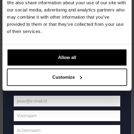
We also share information about your use of our site with
Word lid van de Kompaan-community en schrijf
our social media, advertising and analytics partners who
je in voor onze nieuwsbrief.
may combine it with other information that you’ve
provided to them or that they’ve collected from your use
Ontvang een persoonlijke eenmalige
of their services.
kortingscode direct in je inbox en hoor als
juli 3, 2025 @ 20:30
-
22:00
eerste over onze nieuwe bieren,
Pub Quiz
evenementen en exclusieve updates.
Allow all
Kompaan Binnenhaven
Torenstraat 49, Den Haag, Netherlands
Vul hieronder jouw e-mailadres in om uw
€6,
welkomstkorting te ontvangen
Customize
ZA
5
jouw@e-mail.nl
Jouw
e-
Voornaam
mailadres
Voornaam
Achternaam