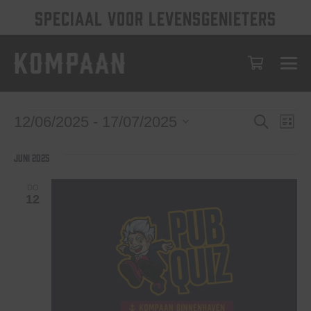
SPECIAAL VOOR LEVENSGENIETERS
Evenem
Eve
Evenementen
12/06/2025
 - 
17/07/2025
Zoeken
Lijst
wee
Selecteer
Zoeken
een
nav
juni 2025
en
datum.
weerge
DO
12
navigat