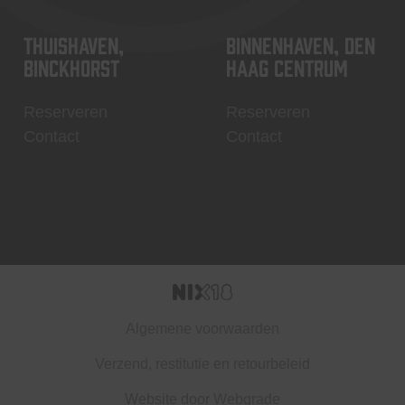
Thuishaven,
Binnenhaven, Den
Binckhorst
Haag centrum
Reserveren
Reserveren
Contact
Contact
Algemene voorwaarden
Verzend, restitutie en retourbeleid
Website door
Webgrade