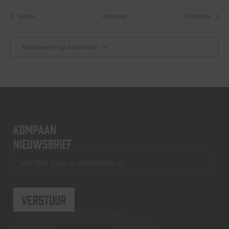
Evenementen
Evene
Vorige
Vandaag
Volgende
Abonneer op kalender
KOMPAAN
nieuwsbrief