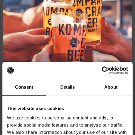
oktober 9
For The Record
For The Record
Kompaan Thuishaven & Brewery
Saturnusstraat 55, The
Hague, Netherlands
Consent
Details
About
Ontvang 10%
ZA
10
This website uses cookies
korting
We use cookies to personalise content and ads, to
provide social media features and to analyse our traffic.
We also share information about your use of our site with