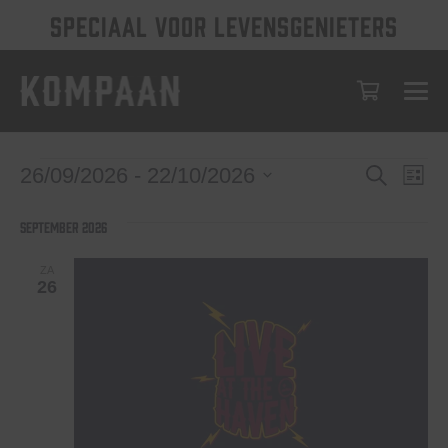
SPECIAAL VOOR LEVENSGENIETERS
Evenem
Eve
Evenementen
26/09/2026
 - 
22/10/2026
Zoeken
Lijst
wee
Selecteer
Zoeken
een
nav
september 2026
en
datum.
weerge
ZA
26
navigat