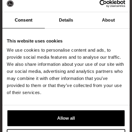
Consent
Details
About
Ontvang 10%
This website uses cookies
korting
We use cookies to personalise content and ads, to
provide social media features and to analyse our traffic.
We also share information about your use of our site with
Word lid van de Kompaan-community en schrijf
our social media, advertising and analytics partners who
je in voor onze nieuwsbrief.
may combine it with other information that you’ve
provided to them or that they’ve collected from your use
Ontvang een persoonlijke eenmalige
of their services.
kortingscode direct in je inbox en hoor als
eerste over onze nieuwe bieren,
evenementen en exclusieve updates.
Allow all
Vul hieronder jouw e-mailadres in om uw