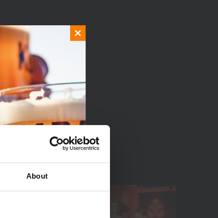
Close
this
module
About