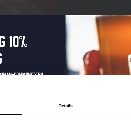
g 10%
g
ompaan-community en
onze nieuwsbrief.
Proef de sfeer
oonlijke eenmalige
t in je inbox en hoor
Details
nze nieuwe bieren,
xclusieve updates.