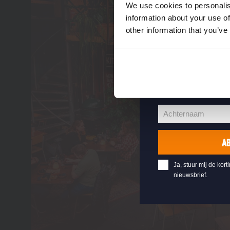
Vul hieronder jo
We use cookies to personalis
welkomstkorting 
information about your use of
other information that you’ve
jouw@e-mail.nl
Jouw
e-
Voornaam
mailadres
Voornaam
Achternaam
Achternaam
A
Ja, stuur mij de kort
nieuwsbrief.