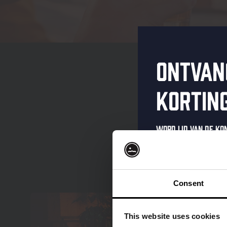
Ontvan
kortin
Word lid van de K
schrijf je in voor 
Ontvang een pers
kortingscode direc
Consent
als eerste over o
evenementen en e
This website uses cookies