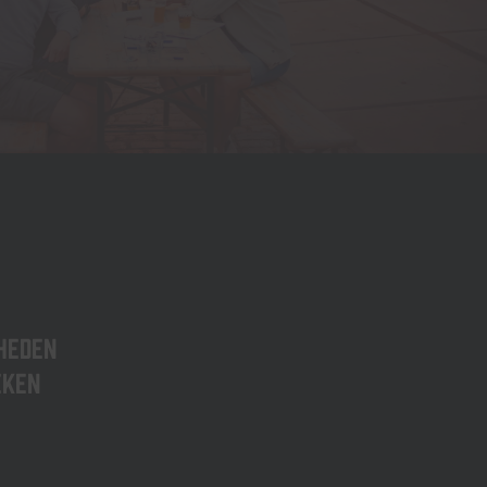
heden
eken