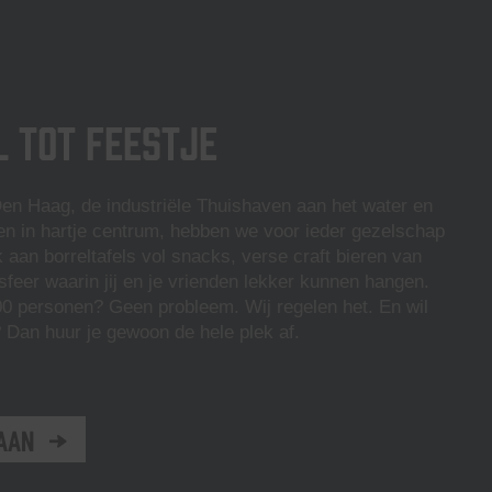
l tot feestje
Den Haag, de industriële Thuishaven aan het water en
n in hartje centrum, hebben we voor ieder gezelschap
k aan borreltafels vol snacks, verse craft bieren van
sfeer waarin jij en je vrienden lekker kunnen hangen.
0 personen? Geen probleem. Wij regelen het. En wil
e? Dan huur je gewoon de hele plek af.
aan