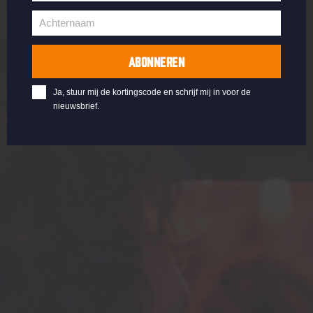
Voornaam
Achternaam
Achternaam
ABONNEREN
Ja, stuur mij de kortingscode en schrijf mij in voor de
nieuwsbrief.