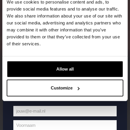
korting
We use cookies to personalise content and ads, to
provide social media features and to analyse our traffic.
We also share information about your use of our site with
Word lid van de Kompaan-community en schrijf
our social media, advertising and analytics partners who
je in voor onze nieuwsbrief.
may combine it with other information that you’ve
provided to them or that they’ve collected from your use
Ontvang een persoonlijke eenmalige
of their services.
kortingscode direct in je inbox en hoor als
eerste over onze nieuwe bieren,
evenementen en exclusieve updates.
Allow all
Vul hieronder jouw e-mailadres in om uw
welkomstkorting te ontvangen
Customize
jouw@e-mail.nl
Jouw
e-
Voornaam
mailadres