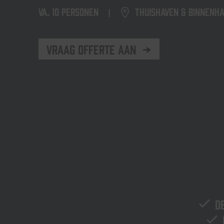
VA.
10 personen
Thuishaven & Binnenh
|
Vraag offerte aan
D