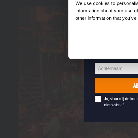
Vul hieronder jo
We use cookies to personalis
welkomstkorting 
information about your use of
other information that you’ve
jouw@e-mail.nl
Jouw
e-
Voornaam
mailadres
Voornaam
Achternaam
Achternaam
A
Ja, stuur mij de kort
nieuwsbrief.