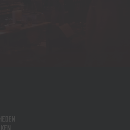
heden
eken