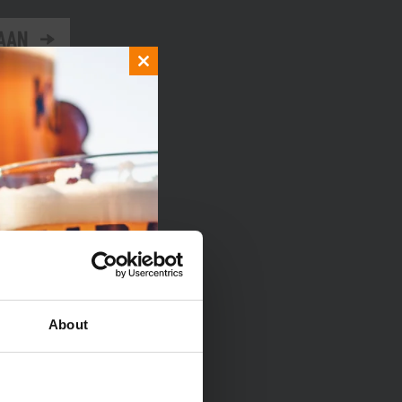
aan
Close
this
module
About