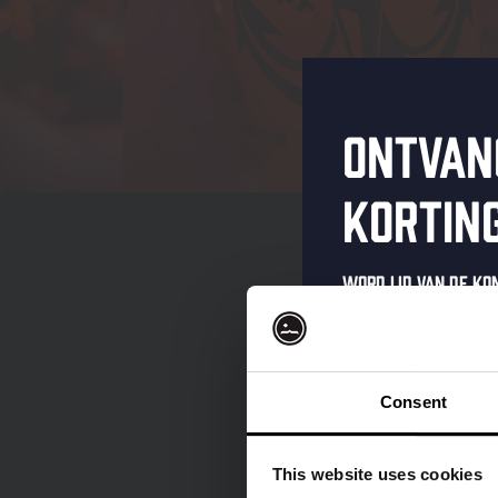
Ontvan
kortin
Word lid van de K
schrijf je in voor 
Ontvang een pers
kortingscode direc
Consent
als eerste over o
evenementen en e
This website uses cookies