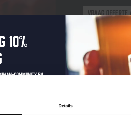
Vraag offerte 
g 10%
g
ompaan-community en
onze nieuwsbrief.
oonlijke eenmalige
t in je inbox en hoor
Details
nze nieuwe bieren,
Proef de sfeer
xclusieve updates.