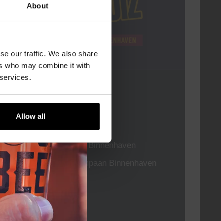
About
se our traffic. We also share
ers who may combine it with
 services.
Pub Quiz
DATUM
Elke Donderdag
Allow all
TIJD
20:30
LOCATIE
Kompaan Binnenhaven
ORGANISATOR
Kompaan Binnenhaven