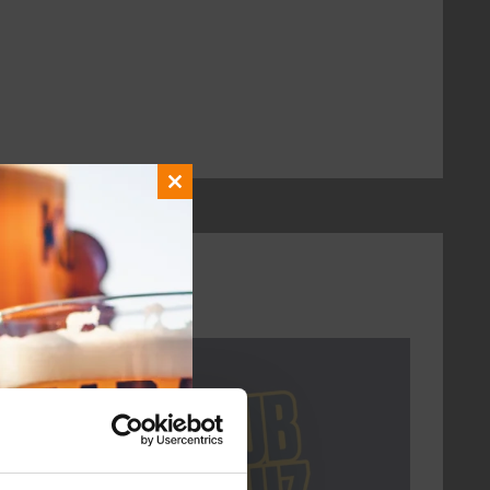
Close
this
module
DON