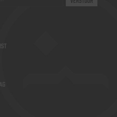
rst
ag