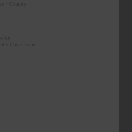
es • Country
uitar
tles Cover Band