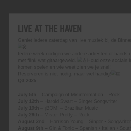
Live At The Haven
Geniet iedere zaterdag van live muziek bij de Binn
Iedere week nodigen we andere artiesten of bands ui
met flink wat gitaargeweld.
Houd onze socials i
komen spelen en wie weet zien we je snel!
Reserveren is niet nodig, maar wel handig!
Q3 2025
July 5th
– Campaign of Misinformation – Rock
July 12th
– Harold Swart – Singer Songwriter
July 19th
– ¡BOM! – Brazilian Music
July 26th
– Mister Pretty – Rock
August 2nd
– Harrison Young – Singer • Songwriter 
August 9th
– Gin & Tonic – Spanish • Italian • Sou