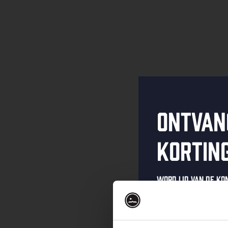
Ontvan
kortin
Word lid van de K
schrijf je in voor 
Ontvang een pers