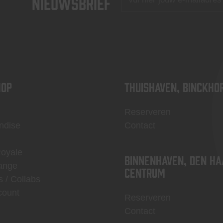
nieuwsbrief
OP
Thuishaven, Binckho
Reserveren
ndise
Contact
Royale
Binnenhaven, Den Ha
ange
centrum
s / Collabs
count
Reserveren
Contact