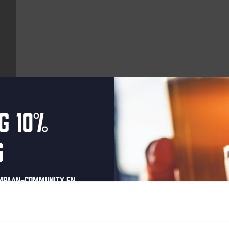
g 10%
Aankomende evenementen
g
Every Saturday
ompaan-community en
onze nieuwsbrief.
oonlijke eenmalige