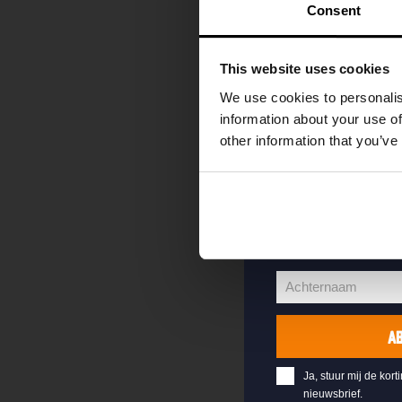
kortingscode direc
Consent
als eerste over o
evenementen en e
This website uses cookies
Vul hieronder jo
We use cookies to personalis
welkomstkorting 
information about your use of
other information that you’ve
jouw@e-mail.nl
Jouw
e-
Voornaam
mailadres
Voornaam
Achternaam
Achternaam
A
Ja, stuur mij de kort
nieuwsbrief.