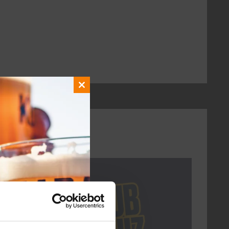
Close
this
module
DON