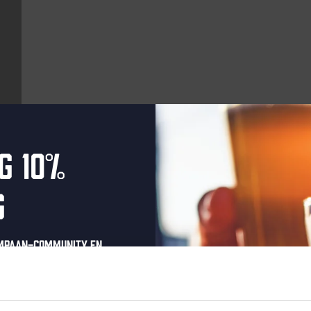
g 10%
Aankomende evenementen
g
Every Saturday
ompaan-community en
onze nieuwsbrief.
oonlijke eenmalige