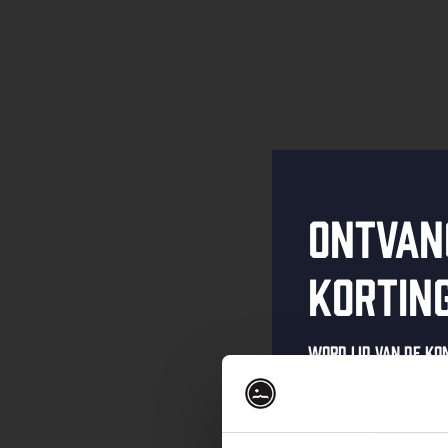
Ontvan
kortin
Word lid van de K
schrijf je in voor 
Ontvang een pers