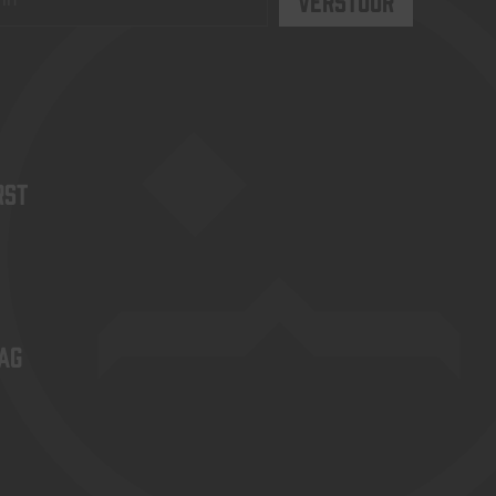
rst
ag