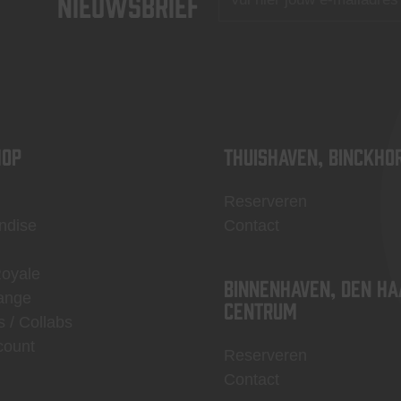
nieuwsbrief
OP
Thuishaven, Binckho
Reserveren
ndise
Contact
Royale
Binnenhaven, Den Ha
ange
centrum
s / Collabs
count
Reserveren
Contact