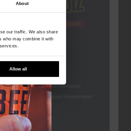
About
se our traffic. We also share
ers who may combine it with
 services.
Pub Quiz
DATUM
Elke Donderdag
Allow all
TIJD
20:30
LOCATIE
Kompaan Binnenhaven
ORGANISATOR
Kompaan Binnenhaven