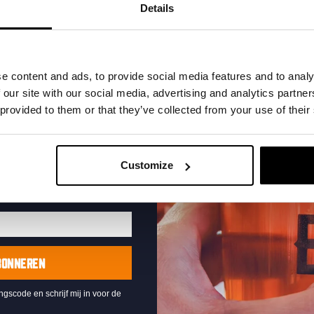
t in je inbox en hoor
Details
nze nieuwe bieren,
xclusieve updates.
uw e-mailadres in om uw
e content and ads, to provide social media features and to analy
te ontvangen
 our site with our social media, advertising and analytics partn
 provided to them or that they’ve collected from your use of their
Live At The Haven
DATUM
Every Saturday
Customize
TIJD
21:00
LOCATIE
Kompaan Binnenhaven
ORGANISATOR
Kompaan Binnenhaven
BONNEREN
ingscode en schrijf mij in voor de