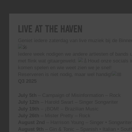
Live At The Haven
Geniet iedere zaterdag van live muziek bij de Binn
Iedere week nodigen we andere artiesten of bands ui
met flink wat gitaargeweld.
Houd onze socials i
komen spelen en wie weet zien we je snel!
Reserveren is niet nodig, maar wel handig!
Q3 2025
July 5th
– Campaign of Misinformation – Rock
July 12th
– Harold Swart – Singer Songwriter
July 19th
– ¡BOM! – Brazilian Music
July 26th
– Mister Pretty – Rock
August 2nd
– Harrison Young – Singer • Songwriter 
August 9th
– Gin & Tonic – Spanish • Italian • Sou