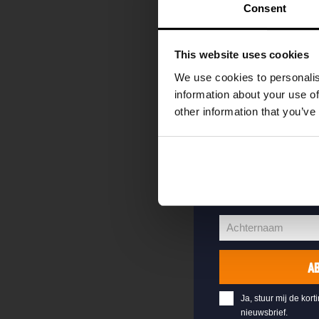
kortingscode direc
Consent
als eerste over o
evenementen en e
This website uses cookies
Vul hieronder jo
We use cookies to personalis
welkomstkorting 
information about your use of
other information that you’ve
jouw@e-mail.nl
Jouw
e-
Voornaam
mailadres
Voornaam
Achternaam
Achternaam
A
Ja, stuur mij de kort
nieuwsbrief.