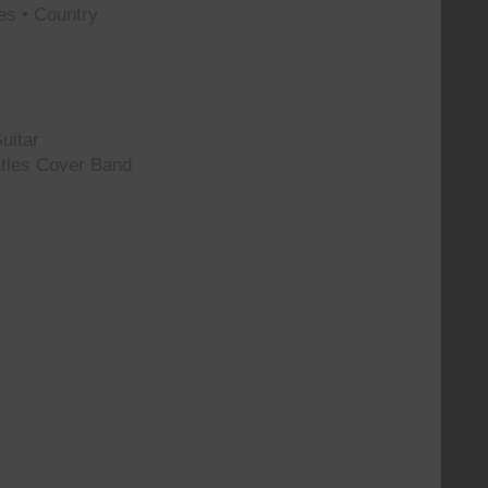
es • Country
uitar
tles Cover Band