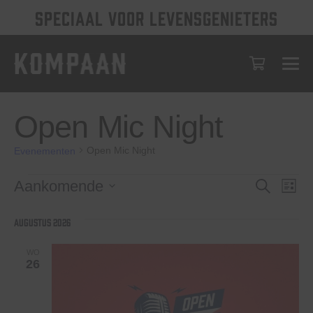
SPECIAAL VOOR LEVENSGENIETERS
Open Mic Night
Open Mic Night
Evenementen
Evenementen
Evenem
Eve
Aankomende
Zoeken
Lijst
wee
Selecteer
Zoeken
een
nav
augustus 2026
en
datum.
weerge
WO
26
navigat