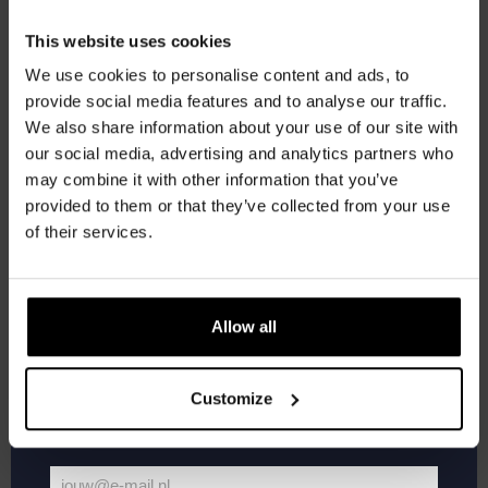
Ontvang 10%
This website uses cookies
korting
We use cookies to personalise content and ads, to
provide social media features and to analyse our traffic.
Open
november 25 @ 19:00
-
21:30
We also share information about your use of our site with
Mic
Word lid van de Kompaan-community en schrijf
Open Mic Night
Night
our social media, advertising and analytics partners who
je in voor onze nieuwsbrief.
may combine it with other information that you’ve
Kompaan Binnenhaven
Torenstraat 49, Den Haag, Netherlands
provided to them or that they’ve collected from your use
FREE
Ontvang een persoonlijke eenmalige
of their services.
kortingscode direct in je inbox en hoor als
december 2026
eerste over onze nieuwe bieren,
evenementen en exclusieve updates.
WO
Allow all
30
Vul hieronder jouw e-mailadres in om uw
welkomstkorting te ontvangen
Customize
jouw@e-mail.nl