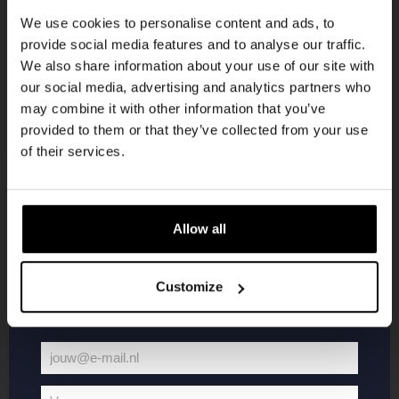
korting
We use cookies to personalise content and ads, to
provide social media features and to analyse our traffic.
We also share information about your use of our site with
Word lid van de Kompaan-community en schrijf
our social media, advertising and analytics partners who
je in voor onze nieuwsbrief.
may combine it with other information that you’ve
provided to them or that they’ve collected from your use
Ontvang een persoonlijke eenmalige
of their services.
kortingscode direct in je inbox en hoor als
eerste over onze nieuwe bieren,
evenementen en exclusieve updates.
Allow all
KOMPAAN
WEBSHOP
Vul hieronder jouw e-mailadres in om uw
welkomstkorting te ontvangen
Customize
Over Kompaan
Boxes
Brouwen bij
Merchandise
Kompaan!
Series
jouw@e-mail.nl
Bieren
Battle Royale
Jouw
Werken bij
Core Range
e-