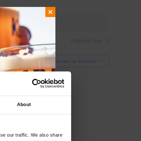
Close
nde evenementen
.
this
module
Volgende dag
Abonneer op kalender
About
se our traffic. We also share