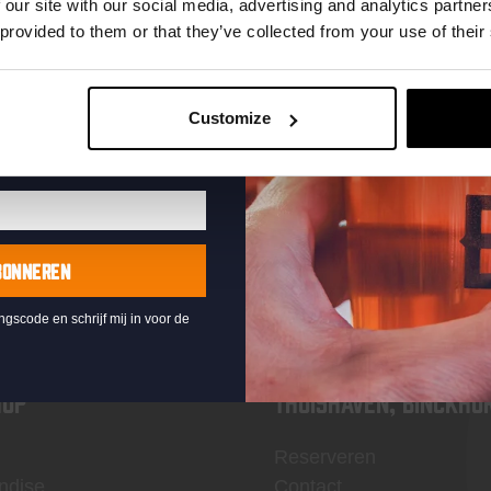
te ontvangen
 our site with our social media, advertising and analytics partn
 provided to them or that they’ve collected from your use of their
Customize
KOMPAAN
nieuwsbrief
BONNEREN
ingscode en schrijf mij in voor de
OP
Thuishaven, Binckho
Reserveren
ndise
Contact