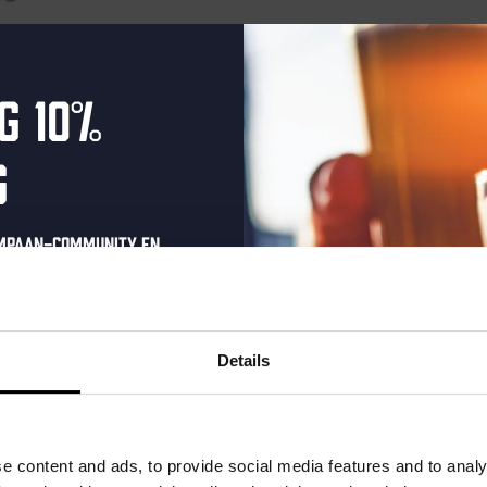
nten gepland voor maart 17, 2025. Ga naar de
volgende aankome
Bericht
g 10%
g
ompaan-community en
onze nieuwsbrief.
oonlijke eenmalige
t in je inbox en hoor
Details
nze nieuwe bieren,
xclusieve updates.
uw e-mailadres in om uw
e content and ads, to provide social media features and to analy