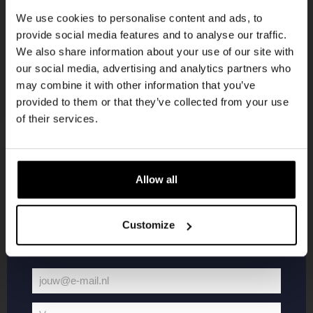
korting
We use cookies to personalise content and ads, to
provide social media features and to analyse our traffic.
We also share information about your use of our site with
Word lid van de Kompaan-community en schrijf
our social media, advertising and analytics partners who
je in voor onze nieuwsbrief.
may combine it with other information that you’ve
provided to them or that they’ve collected from your use
Ontvang een persoonlijke eenmalige
of their services.
kortingscode direct in je inbox en hoor als
eerste over onze nieuwe bieren,
evenementen en exclusieve updates.
Allow all
KOMPAAN
WEBSHOP
Vul hieronder jouw e-mailadres in om uw
welkomstkorting te ontvangen
Customize
Over Kompaan
Boxes
Brouwen bij
Merchandise
Kompaan!
Series
jouw@e-mail.nl
Bieren
Battle Royale
Jouw
Werken bij
Core Range
e-