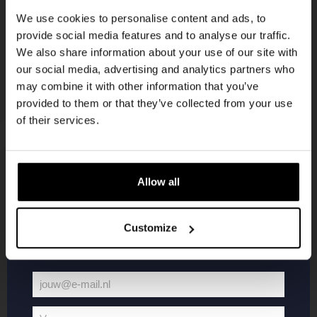
korting
We use cookies to personalise content and ads, to
provide social media features and to analyse our traffic.
We also share information about your use of our site with
Word lid van de Kompaan-community en schrijf
our social media, advertising and analytics partners who
je in voor onze nieuwsbrief.
may combine it with other information that you’ve
provided to them or that they’ve collected from your use
Ontvang een persoonlijke eenmalige
of their services.
kortingscode direct in je inbox en hoor als
eerste over onze nieuwe bieren,
evenementen en exclusieve updates.
Allow all
KOMPAAN
WEBSHOP
Vul hieronder jouw e-mailadres in om uw
welkomstkorting te ontvangen
Customize
Over Kompaan
Boxes
Brouwen bij
Merchandise
Kompaan!
Series
jouw@e-mail.nl
Bieren
Battle Royale
Jouw
Werken bij
Core Range
e-