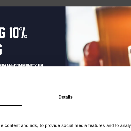
enten gepland voor mei 28, 2026. Ga naar de
volgende aankomen
Bericht
g 10%
g
ompaan-community en
onze nieuwsbrief.
oonlijke eenmalige
t in je inbox en hoor
Details
nze nieuwe bieren,
xclusieve updates.
uw e-mailadres in om uw
e content and ads, to provide social media features and to analy