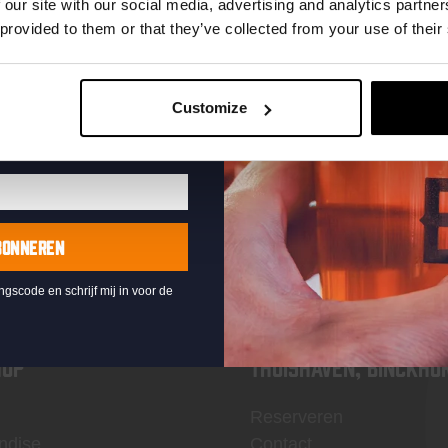
te ontvangen
 our site with our social media, advertising and analytics partn
 provided to them or that they’ve collected from your use of their
Customize
KOMPAAN
nieuwsbrief
BONNEREN
ingscode en schrijf mij in voor de
OP
Thuishaven, Binckho
Reserveren
ndise
Contact