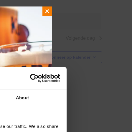
Close
de evenementen
.
this
module
Volgende dag
Abonneer op kalender
About
se our traffic. We also share