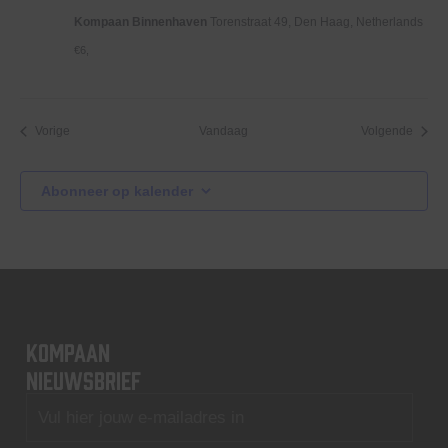
Kompaan Binnenhaven
Torenstraat 49, Den Haag, Netherlands
€6,
Evenementen
Evene
Vorige
Vandaag
Volgende
Abonneer op kalender
KOMPAAN
nieuwsbrief