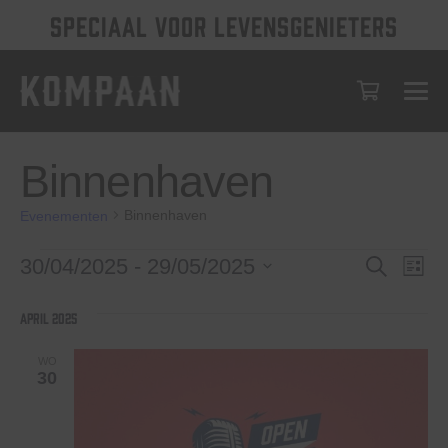
SPECIAAL VOOR LEVENSGENIETERS
Binnenhaven
Binnenhaven
Evenementen
Evenementen
Evenem
Eve
30/04/2025
 - 
29/05/2025
Zoeken
Lijst
wee
Selecteer
Zoeken
een
nav
april 2025
en
datum.
weerge
WO
30
navigat