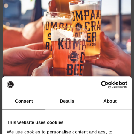
this
DO
mod
15
mei 15, 2025 @ 20:30
-
22:00
Pub Quiz
Kompaan Binnenhaven
Torenstraat 49, Den Haag, Netherlands
Consent
Details
About
€6,
Ontvang 10%
ZA
This website uses cookies
17
korting
We use cookies to personalise content and ads, to