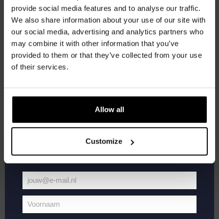
provide social media features and to analyse our traffic.
We also share information about your use of our site with
Word lid van de Kompaan-community en schrijf
our social media, advertising and analytics partners who
je in voor onze nieuwsbrief.
may combine it with other information that you’ve
provided to them or that they’ve collected from your use
Ontvang een persoonlijke eenmalige
of their services.
kortingscode direct in je inbox en hoor als
eerste over onze nieuwe bieren,
Live
mei 17, 2025 @ 21:00
-
23:00
evenementen en exclusieve updates.
At
Allow all
Live At The Haven
The
Vul hieronder jouw e-mailadres in om uw
Haven
Kompaan Binnenhaven
Torenstraat 49, Den Haag, Netherlands
welkomstkorting te ontvangen
Customize
FREE
DO
22
jouw@e-mail.nl
Jouw
e-
Voornaam
mailadres
Voornaam