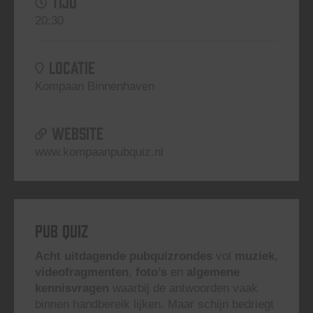
TIJD
20:30
LOCATIE
Kompaan Binnenhaven
WEBSITE
www.kompaanpubquiz.nl
Pub Quiz
Acht uitdagende pubquizrondes
vol
muziek
,
videofragmenten
,
foto’s
en
algemene
kennisvragen
waarbij de antwoorden vaak
binnen handbereik lijken. Maar schijn bedriegt