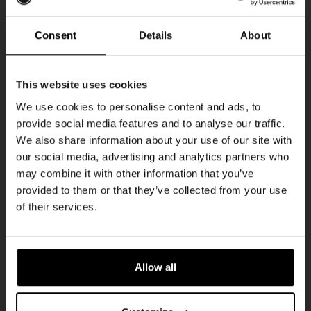
DON
Consent
Details
About
Ontvang 10%
This website uses cookies
korting
We use cookies to personalise content and ads, to
provide social media features and to analyse our traffic.
We also share information about your use of our site with
Word lid van de Kompaan-community en schrijf
our social media, advertising and analytics partners who
je in voor onze nieuwsbrief.
may combine it with other information that you’ve
provided to them or that they’ve collected from your use
Pub Quiz
Ontvang een persoonlijke eenmalige
of their services.
kortingscode direct in je inbox en hoor als
DATUM
Elke Donderdag
eerste over onze nieuwe bieren,
evenementen en exclusieve updates.
TIJD
20:30
Allow all
Vul hieronder jouw e-mailadres in om uw
LOCATIE
Kompaan Binnenhaven
welkomstkorting te ontvangen