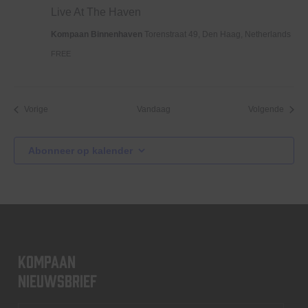
At
Live At The Haven
The
Haven
Kompaan Binnenhaven
Torenstraat 49, Den Haag, Netherlands
FREE
Evenementen
Evene
Vorige
Vandaag
Volgende
Abonneer op kalender
KOMPAAN
nieuwsbrief