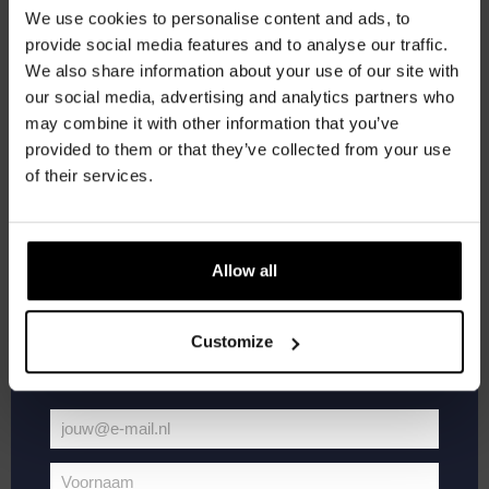
korting
We use cookies to personalise content and ads, to
provide social media features and to analyse our traffic.
We also share information about your use of our site with
Word lid van de Kompaan-community en schrijf
our social media, advertising and analytics partners who
je in voor onze nieuwsbrief.
may combine it with other information that you’ve
provided to them or that they’ve collected from your use
Ontvang een persoonlijke eenmalige
of their services.
kortingscode direct in je inbox en hoor als
eerste over onze nieuwe bieren,
juni 19, 2025 @ 20:30
-
22:00
evenementen en exclusieve updates.
Allow all
Pub Quiz
Vul hieronder jouw e-mailadres in om uw
Kompaan Binnenhaven
Torenstraat 49, Den Haag, Netherlands
welkomstkorting te ontvangen
Customize
€6,
ZA
21
jouw@e-mail.nl
Jouw
e-
Voornaam