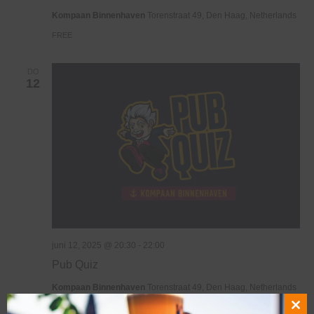
Haven
Kompaan Binnenhaven
Torenstraat 49, Den Haag, Netherlands
FREE
DO
12
juni 12, 2025 @ 20:30
-
22:00
Pub Quiz
Kompaan Binnenhaven
Torenstraat 49, Den Haag, Netherlands
€6,