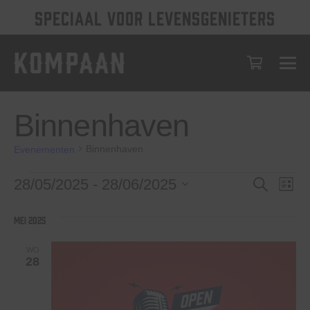
SPECIAAL VOOR LEVENSGENIETERS
Binnenhaven
Binnenhaven
Evenementen
Evenementen
Evenem
Eve
28/05/2025
 - 
28/06/2025
Zoeken
Lijst
wee
Selecteer
Zoeken
een
nav
mei 2025
en
datum.
weerge
WO
28
navigat