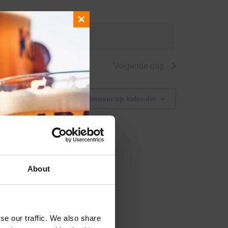
Close
nde evenementen
.
this
module
Volgende dag
Abonneer op kalender
About
se our traffic. We also share