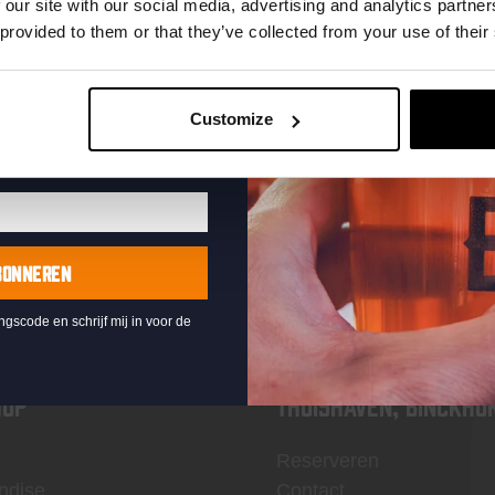
te ontvangen
 our site with our social media, advertising and analytics partn
 provided to them or that they’ve collected from your use of their
Customize
KOMPAAN
nieuwsbrief
BONNEREN
ingscode en schrijf mij in voor de
OP
Thuishaven, Binckho
Reserveren
ndise
Contact