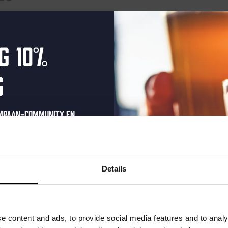
nten gepland voor februari 6, 2025. Ga naar de
volgende aankome
Bericht
g 10%
g
ompaan-community en
onze nieuwsbrief.
oonlijke eenmalige
t in je inbox en hoor
Details
nze nieuwe bieren,
xclusieve updates.
uw e-mailadres in om uw
e content and ads, to provide social media features and to analy