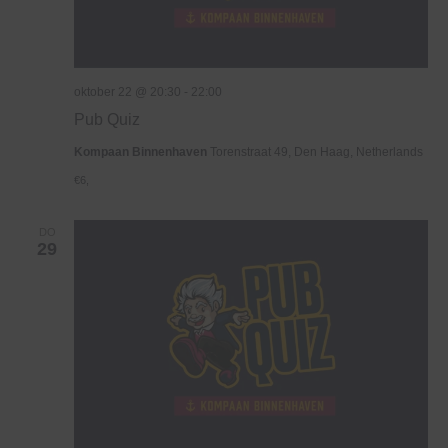
oktober 22 @ 20:30
-
22:00
Pub Quiz
Kompaan Binnenhaven
Torenstraat 49, Den Haag, Netherlands
€6,
DO
29