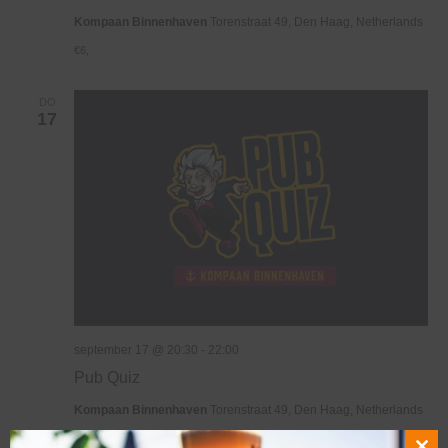
Kompaan Binnenhaven
Torenstraat 49, Den Haag, Netherlands
€6,
DO
17
september 17 @ 20:30
-
22:00
Pub Quiz
Kompaan Binnenhaven
Torenstraat 49, Den Haag, Netherlands
€6,