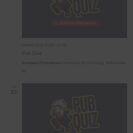
oktober 15 @ 20:30
-
22:00
Pub Quiz
Kompaan Binnenhaven
Torenstraat 49, Den Haag, Netherlands
€6,
DO
22