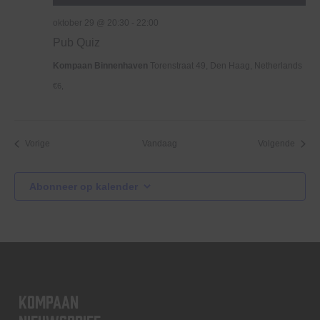
oktober 29 @ 20:30
-
22:00
Pub Quiz
Kompaan Binnenhaven
Torenstraat 49, Den Haag, Netherlands
€6,
Evenementen
Evene
Vorige
Vandaag
Volgende
Abonneer op kalender
KOMPAAN