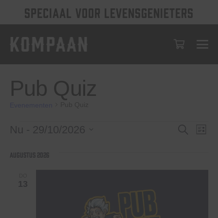
SPECIAAL VOOR LEVENSGENIETERS
Pub Quiz
Pub Quiz
Evenementen
Evenementen
Evenem
Eve
Nu
 - 
29/10/2026
Zoeken
Lijst
wee
Selecteer
Zoeken
een
nav
augustus 2026
en
datum.
weerge
DO
13
navigat