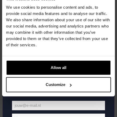
korting
DO
We use cookies to personalise content and ads, to
1
provide social media features and to analyse our traffic.
We also share information about your use of our site with
Word lid van de Kompaan-community en schrijf
our social media, advertising and analytics partners who
je in voor onze nieuwsbrief.
may combine it with other information that you’ve
provided to them or that they’ve collected from your use
Ontvang een persoonlijke eenmalige
of their services.
kortingscode direct in je inbox en hoor als
eerste over onze nieuwe bieren,
evenementen en exclusieve updates.
Allow all
oktober 1 @ 20:30
-
22:00
Vul hieronder jouw e-mailadres in om uw
Pub Quiz
welkomstkorting te ontvangen
Customize
Kompaan Binnenhaven
Torenstraat 49, Den Haag, Netherlands
€6,
jouw@e-mail.nl
DO
Jouw
8
e-